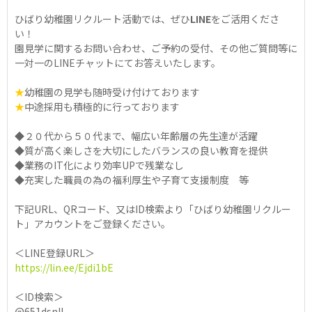
ひばり幼稚園リクルート活動では、ぜひ
LINE
をご活用くださ
い！
園見学に関するお問い合わせ、ご予約の受付、その他ご質問等に
一対一のLINEチャットにてお答えいたします。
★
幼稚園の見学も随時受け付けております
★
中途採用も積極的に行っております
◆２０代から５０代まで、幅広い年齢層の先生達が活躍
◆質が高く楽しさを大切にしたバランスの良い教育を提供
◆業務のIT化により効率UPで残業なし
◆充実した職員の為の福利厚生や子育て支援制度 等
下記URL、QRコード、又はID検索より「ひばり幼稚園リクルー
ト」アカウントをご登録ください。
＜LINE登録URL＞
https://lin.ee/Ejdi1bE
＜ID検索＞
@651dsnll