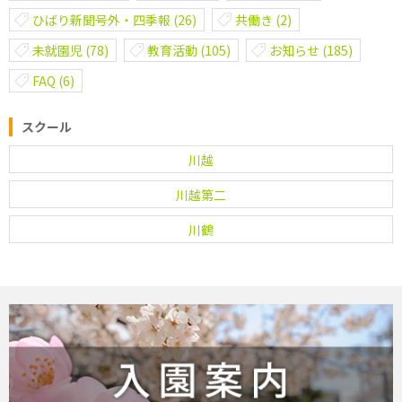
ひばり新聞号外・四季報
(26)
共働き
(2)
未就園児
(78)
教育活動
(105)
お知らせ
(185)
FAQ
(6)
スクール
川越
川越第二
川鶴