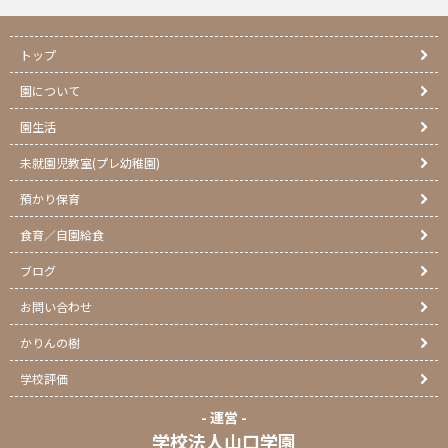
トップ
園について
園生活
未就園児教室(プレ幼稚園)
預かり保育
食育／自園給食
ブログ
お問い合わせ
かりんの樹
学校評価
- 運営 -
学校法人山口学園