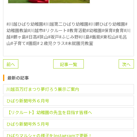
#川越ひばり幼稚園#川越第二ひばり幼稚園#川鶴ひばり幼稚園#
幼稚園教諭#川越市#リクルート#教育活動#幼稚園#保育#食育#川
越#鶴ヶ島#日高#狭山#坂戸#ふじみ野#川島#飯能#東松山#毛呂
山#子育て#園庭#２歳児クラス#未就園児教室
前へ
記事一覧
次へ
最新の記事
川越百万灯まつり夢灯ろう展示ご案内
ひばり新聞号外６月号
【リクルート】幼稚園の先生を目指す皆様へ
ひばり新聞号外５月号
ひばりマルシェの様子をInstagramで更新！