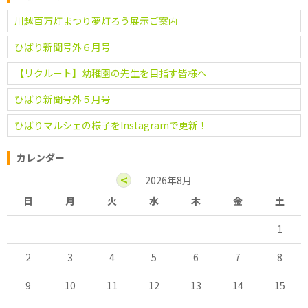
川越百万灯まつり夢灯ろう展示ご案内
ひばり新聞号外６月号
【リクルート】幼稚園の先生を目指す皆様へ
ひばり新聞号外５月号
ひばりマルシェの様子をInstagramで更新！
カレンダー
<
2026年8月
日
月
火
水
木
金
土
1
2
3
4
5
6
7
8
9
10
11
12
13
14
15