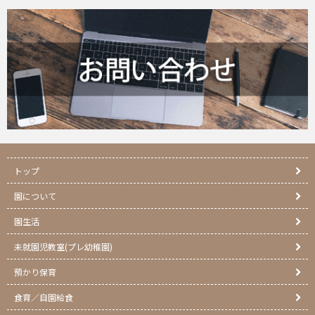
トップ
園について
園生活
未就園児教室(プレ幼稚園)
預かり保育
食育／自園給食