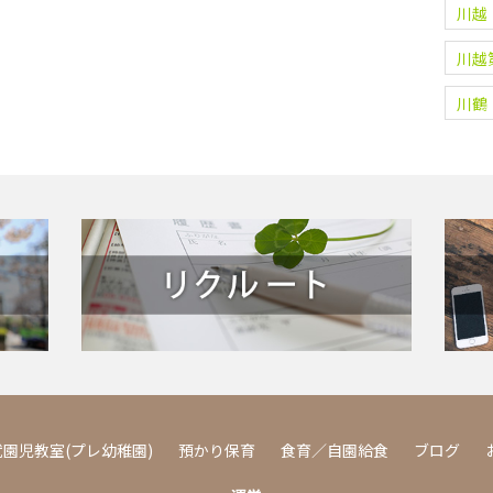
川越
川越
川鶴
園児教室(プレ幼稚園)
預かり保育
食育／自園給食
ブログ