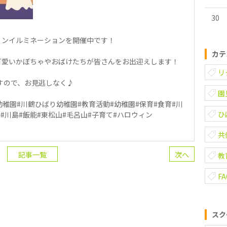
30
ィンイルミネーションを開催中です！
カテ
可愛いかぼちゃやおばけたちが皆さんをお出迎えします！
リ
ですので、お見逃しなく♪
園
稚園#川鶴ひばり幼稚園#教育活動#幼稚園#保育#食育#川
ひ
野#川島#飯能#東松山#毛呂山#子育て#ハロウィン
共
記事一覧
次へ
教
F
スク