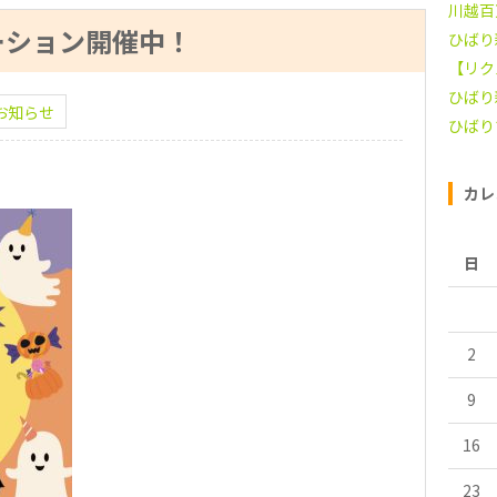
川越百
ーション開催中！
ひばり
【リク
ひばり
お知らせ
ひばり
カレ
日
2
9
16
23