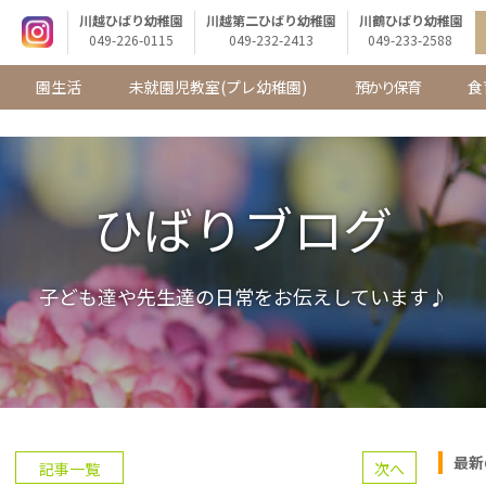
川越ひばり幼稚園
川越第二ひばり幼稚園
川鶴ひばり幼稚園
049-226-0115
049-232-2413
049-233-2588
園生活
未就園児教室
(プレ幼稚園)
預かり保育
食
ひばりブログ
子ども達や先生達の日常をお伝えしています♪
最新
記事一覧
次へ