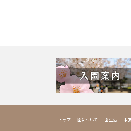
トップ
園について
園生活
未就