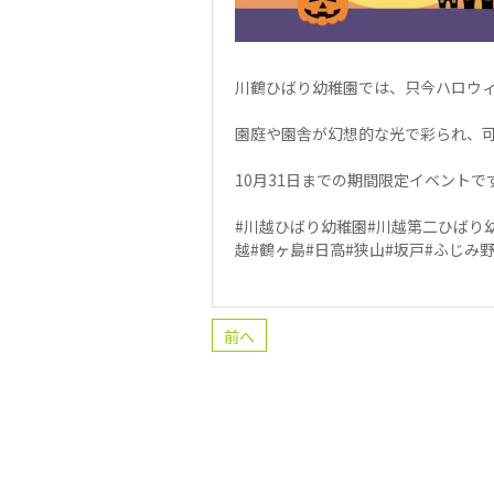
川鶴ひばり幼稚園では、只今ハロウ
園庭や園舎が幻想的な光で彩られ、
10月31日までの期間限定イベント
#川越ひばり幼稚園#川越第二ひばり幼
越#鶴ヶ島#日高#狭山#坂戸#ふじみ
前へ