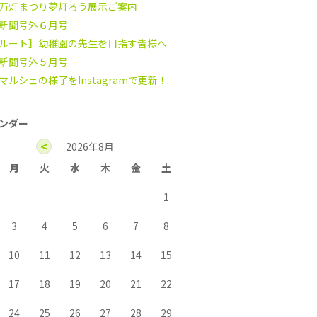
万灯まつり夢灯ろう展示ご案内
新聞号外６月号
ルート】幼稚園の先生を目指す皆様へ
新聞号外５月号
マルシェの様子をInstagramで更新！
ンダー
<
2026年8月
月
火
水
木
金
土
1
3
4
5
6
7
8
10
11
12
13
14
15
17
18
19
20
21
22
24
25
26
27
28
29