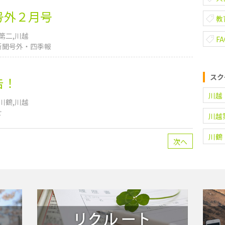
号外２月号
教
第二
川越
F
新聞号外・四季報
スク
告！
川越
川鶴
川越
せ
川越
川鶴
次へ