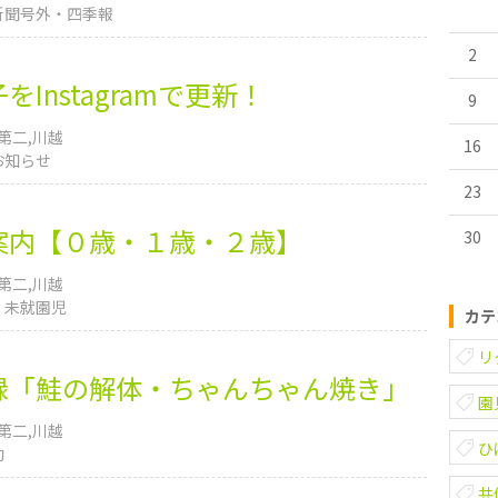
新聞号外・四季報
2
Instagramで更新！
9
第二
川越
16
お知らせ
23
案内【０歳・１歳・２歳】
30
第二
川越
未就園児
カテ
リ
録「鮭の解体・ちゃんちゃん焼き」
園
第二
川越
ひ
動
共