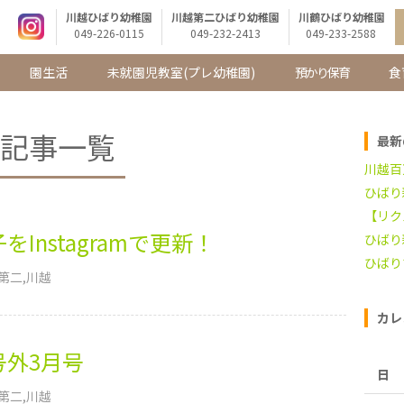
川越ひばり幼稚園
川越第二ひばり幼稚園
川鶴ひばり幼稚園
049-226-0115
049-232-2413
049-233-2588
園生活
未就園児教室
(プレ幼稚園)
預かり保育
食
記事一覧
最新
川越百
ひばり
【リク
Instagramで更新！
ひばり
ひばり
第二
川越
カレ
号外3月号
日
第二
川越