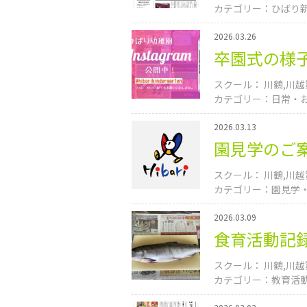
ひばり
2026.03.26
卒園式の様子を
川鶴
川越
日常
2026.03.13
園見学のご
川鶴
川越
園見学
2026.03.09
食育活動記
川鶴
川越
教育活