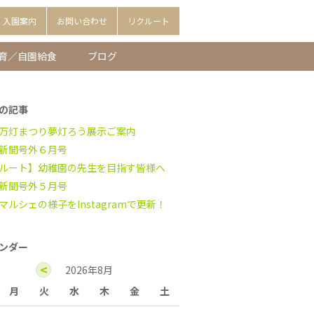
入園案内
お問い合わせ
リクルート
育／自園給食
ブログ
の記事
万灯まつり夢灯ろう展示ご案内
新聞号外６月号
ルート】幼稚園の先生を目指す皆様へ
新聞号外５月号
マルシェの様子をInstagramで更新！
ンダー
<
2026年8月
月
火
水
木
金
土