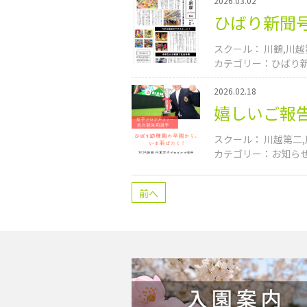
2026.03.02
ひばり新聞
川鶴
川越
ひばり
2026.02.18
嬉しいご報
川越第二
お知ら
前へ