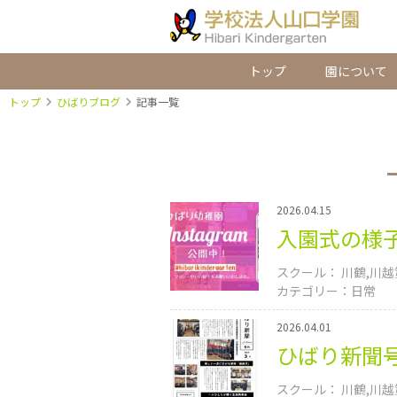
トップ
園について
トップ
ひばりブログ
記事一覧
2026.04.15
入園式の様子を
川鶴
川越
日常
2026.04.01
ひばり新聞
川鶴
川越