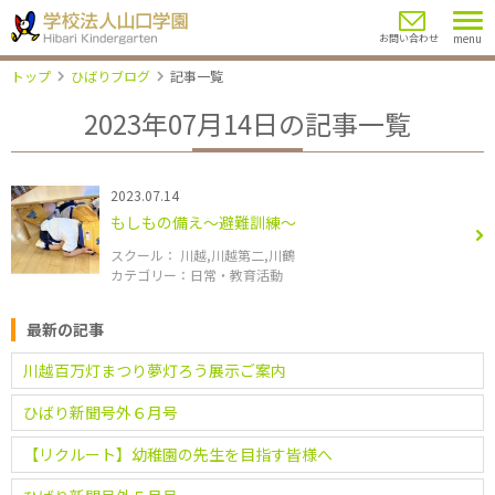
menu
お問い合わせ
トップ
ひばりブログ
記事一覧
2023年07月14日の記事一覧
2023.07.14
もしもの備え〜避難訓練〜
川越
川越第二
川鶴
日常
教育活動
最新の記事
川越百万灯まつり夢灯ろう展示ご案内
ひばり新聞号外６月号
【リクルート】幼稚園の先生を目指す皆様へ