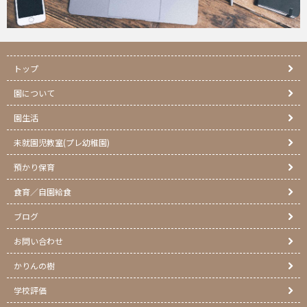
トップ
園について
園生活
未就園児教室(プレ幼稚園)
預かり保育
食育／自園給食
ブログ
お問い合わせ
かりんの樹
学校評価