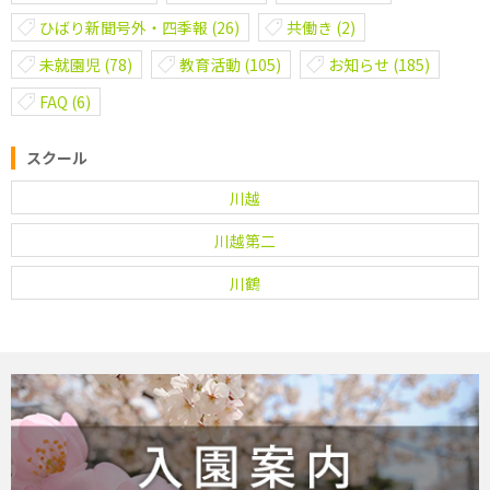
ひばり新聞号外・四季報
(26)
共働き
(2)
未就園児
(78)
教育活動
(105)
お知らせ
(185)
FAQ
(6)
スクール
川越
川越第二
川鶴