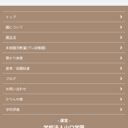
トップ
園について
園生活
未就園児教室(プレ幼稚園)
預かり保育
食育／自園給食
ブログ
お問い合わせ
かりんの樹
学校評価
- 運営 -
学校法人山口学園