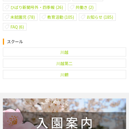
ひばり新聞号外・四季報
(26)
共働き
(2)
未就園児
(78)
教育活動
(105)
お知らせ
(185)
FAQ
(6)
スクール
川越
川越第二
川鶴