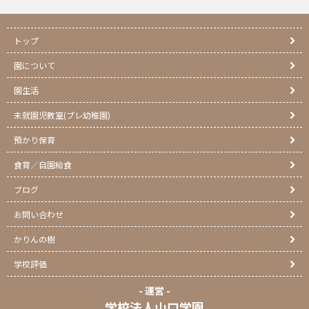
トップ
園について
園生活
未就園児教室(プレ幼稚園)
預かり保育
食育／自園給食
ブログ
お問い合わせ
かりんの樹
学校評価
- 運営 -
学校法人山口学園