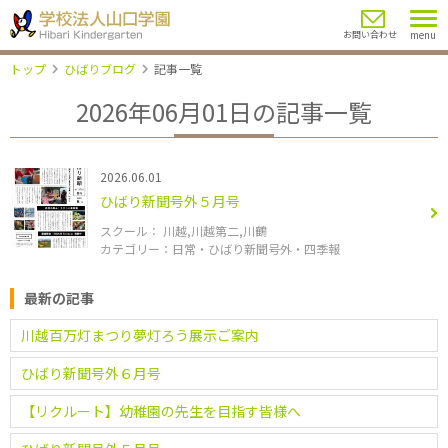
menu
お問い合わせ
トップ
ひばりブログ
記事一覧
2026年06月01日の記事一覧
2026.06.01
ひばり新聞号外５月号
川越
川越第二
川鶴
日常
ひばり新聞号外・四季報
最新の記事
川越百万灯まつり夢灯ろう展示ご案内
ひばり新聞号外６月号
【リクルート】幼稚園の先生を目指す皆様へ