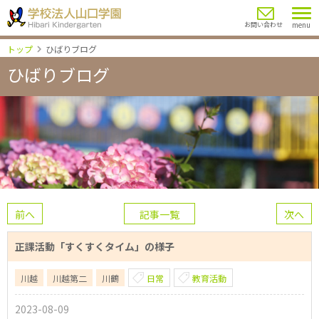
menu
お問い合わせ
トップ
ひばりブログ
ひばりブログ
前へ
記事一覧
次へ
正課活動「すくすくタイム」の様子
川越
川越第二
川鶴
日常
教育活動
2023-08-09