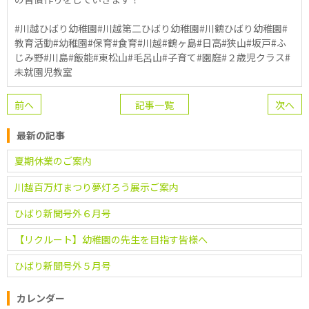
#川越ひばり幼稚園#川越第二ひばり幼稚園#川鶴ひばり幼稚園#
教育活動#幼稚園#保育#食育#川越#鶴ヶ島#日高#狭山#坂戸#ふ
じみ野#川島#飯能#東松山#毛呂山#子育て#園庭#２歳児クラス#
未就園児教室
前へ
記事一覧
次へ
最新の記事
夏期休業のご案内
川越百万灯まつり夢灯ろう展示ご案内
ひばり新聞号外６月号
【リクルート】幼稚園の先生を目指す皆様へ
ひばり新聞号外５月号
カレンダー