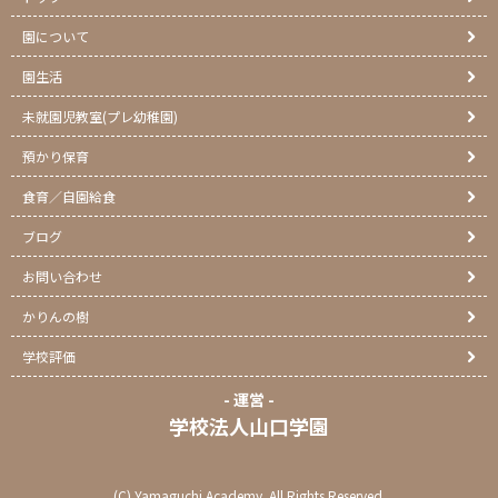
園について
園生活
未就園児教室(プレ幼稚園)
預かり保育
食育／自園給食
ブログ
お問い合わせ
かりんの樹
学校評価
- 運営 -
学校法人山口学園
(C) Yamaguchi Academy. All Rights Reserved.